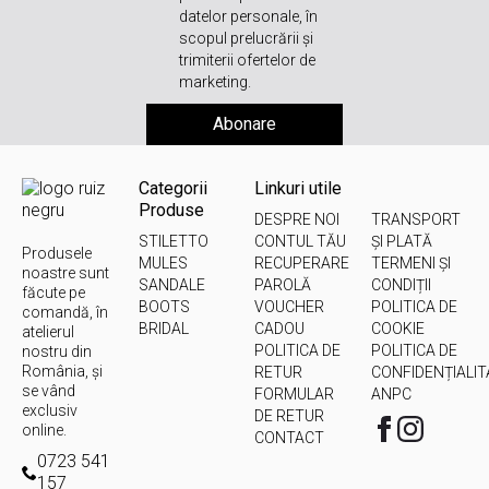
datelor personale, în
scopul prelucrării și
trimiterii ofertelor de
marketing.
Abonare
Categorii
Linkuri utile
Produse
DESPRE NOI
TRANSPORT
STILETTO
CONTUL TĂU
ȘI PLATĂ
Produsele
MULES
RECUPERARE
TERMENI ȘI
noastre sunt
SANDALE
PAROLĂ
CONDIȚII
făcute pe
BOOTS
VOUCHER
POLITICA DE
comandă, în
BRIDAL
CADOU
COOKIE
atelierul
POLITICA DE
POLITICA DE
nostru din
România, și
RETUR
CONFIDENȚIALIT
se vând
FORMULAR
ANPC
exclusiv
DE RETUR
online.
CONTACT
0723 541
157