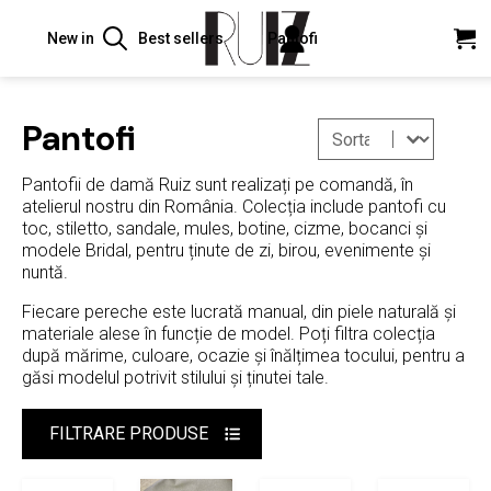
New in
Best sellers
Pantofi
Search
for:
Pantofi
Sort content
Filtreaza
Pantofii de damă Ruiz sunt realizați pe comandă, în
atelierul nostru din România. Colecția include pantofi cu
toc, stiletto, sandale, mules, botine, cizme, bocanci și
modele Bridal, pentru ținute de zi, birou, evenimente și
nuntă.
Fiecare pereche este lucrată manual, din piele naturală și
materiale alese în funcție de model. Poți filtra colecția
după mărime, culoare, ocazie și înălțimea tocului, pentru a
găsi modelul potrivit stilului și ținutei tale.
FILTRARE PRODUSE