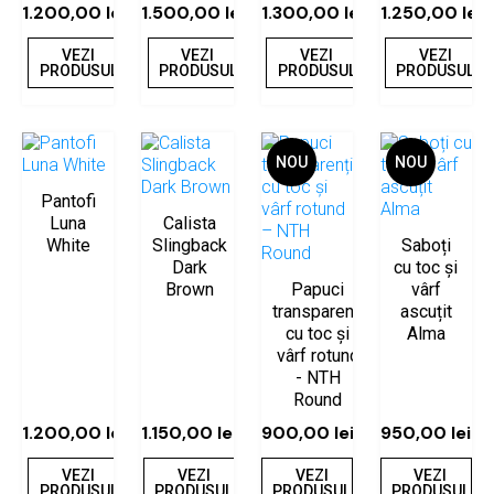
1.200,00
lei
1.500,00
lei
1.300,00
lei
1.250,00
lei
VEZI
VEZI
VEZI
VEZI
PRODUSUL
PRODUSUL
PRODUSUL
PRODUSUL
NOU
NOU
Pantofi
Luna
Calista
White
Slingback
Saboți
Dark
cu toc și
Brown
Papuci
vârf
transparenți
ascuțit
cu toc și
Alma
vârf rotund
- NTH
Round
1.200,00
lei
1.150,00
lei
900,00
lei
950,00
lei
VEZI
VEZI
VEZI
VEZI
PRODUSUL
PRODUSUL
PRODUSUL
PRODUSUL