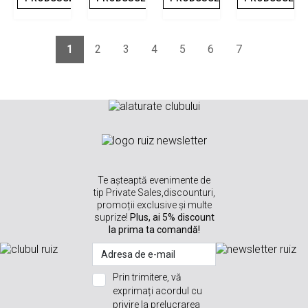
1
2
3
4
5
6
7
Te așteaptă evenimente de
tip Private Sales,discounturi,
promoții exclusive și multe
suprize!
Plus, ai 5% discount
la prima ta comandă!
Prin trimitere, vă
exprimați acordul cu
privire la prelucrarea