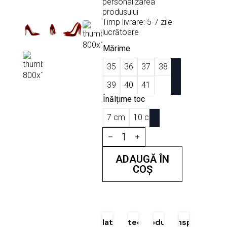
personalizarea
produsului
Timp livrare: 5-7 zile
lucrătoare
Mărime
35
36
37
38
39
40
41
Înălțime toc
7 cm
10 cm
Cantitate
Pantofi
Stiletto
Tania
ADAUGĂ ÎN
Velvet
COȘ
Red
Plată
Protecția
Produse
Transport