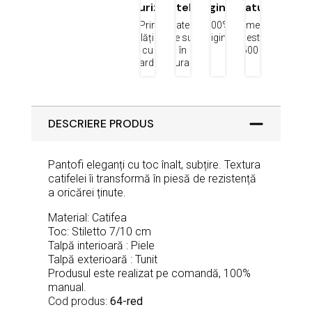
securizată
datelor
originale
gratuit
Prin
Datele
100%
Comenzi
plățile
tale sunt
original
peste
cu
în
1500 lei
cardul
siguranță
DESCRIERE PRODUS
Pantofi eleganți cu toc înalt, subțire. Textura
catifelei îi transformă în piesă de rezistență
a oricărei ținute.
Material: Catifea
Toc: Stiletto 7/10 cm
Talpă interioară : Piele
Talpă exterioară : Tunit
Produsul este realizat pe comandă, 100%
manual.
Cod produs:
64-red