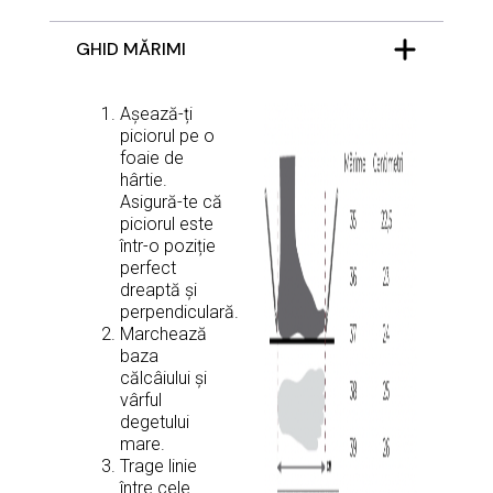
GHID MĂRIMI
Așează-ți
piciorul pe o
foaie de
hârtie.
Asigură-te că
piciorul este
într-o poziție
perfect
dreaptă și
perpendiculară.
Marchează
baza
călcâiului și
vârful
degetului
mare.
Trage linie
între cele