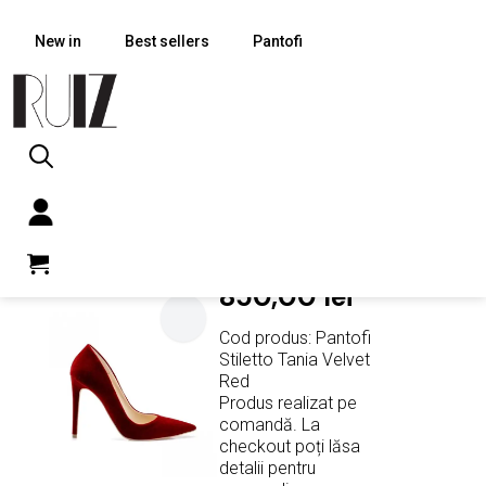
New in
Best sellers
Pantofi
Search
PRIMA PAGINĂ
PANTOFI
for:
Pantofi Stiletto Tania Velvet
Red
850,00
lei
Cod produs: Pantofi
Stiletto Tania Velvet
Red
Produs realizat pe
comandă. La
checkout poți lăsa
detalii pentru