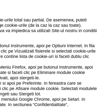
e-urile total sau partial. De asemenea, puteti
 cookie-urile (de la caz la caz sau toate).
a va impiedica sa utilizati Site-ul nostru in conditii
utonul
Instrumente
, apoi pe
Optiuni Internet
. In fila
i clic pe
Vizualizati fisierele
si selectati cookie-urile
e contine lista de cookie-uri si faceti dublu clic
 Meniu Firefox, apoi pe butonul
Instrumente
, apoi
tate
si faceti clic pe
Eliminare module cookie
vati, apoi stergeti-le.
ri
si apoi pe Preferinte. In fereastra care se
i clic pe
Afisare module cookie
. Selectati modulele
rgeti
sau
Stergeti tot.
a meniului Google Chrome, apoi pe Setari. In
sate
. In sectiunea “Confidentialitate”,