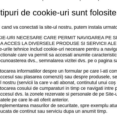
tipuri de cookie-uri sunt folosite
 cand va conectati la site-ul nostru, putem instala urmato
IE-URI NECESARE
CARE PERMIT NAVIGAREA PE SI
A ACCES LA DIVERSELE PRODUSE SI SERVICII ALE 
-urile tehnice includ cookie-uri necesare pentru a navig
nctionale care va permit sa accesati anumite caracterist
recunoasterea dvs., semnalarea vizitei dvs. pe o pagina sa
tocarea informatiilor despre un formular pe care l-ati com
ccesul sau plasarea comenzii) sau despre produsele, servi
l nostru (servicii la care v-ati abonat, continutul unui coș 
tocarea cosului de cumparaturi in timp ce navigati intre p
ccesul dvs. la zonele rezervate si personale de pe Site-ul 
atele pe care le-ati oferit anterior.
mplementarea masurilor de securitate, spre exemplu atunc
ucata de continut sau serviciu dupa un anumit timp.