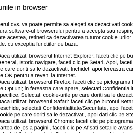
unile in browser
rul dvs. va poate permite sa alegeti sa dezactivati cooki
ura software-ul browserului pentru a accepta sau respinge
te acestea, retineti ca dezactivarea tuturor cookie-urilor v
e, cu exceptia functiilor de baza.
aca utilizati
browserul Internet Explorer
: faceti clic pe b
eneral, Istoric navigare, faceti clic pe
Setari
. Apoi, facet
e care doriti sa le dezactivati. Inchideti apoi fereastra car
pe
OK
pentru a reveni la Internet.
aca utilizati
browserul Firefox
: faceti clic pe pictograma
pe
Optiuni;
in fereastra care apare, selectati
Confidentiali
pecifice
. Selectati cookie-urile pe care doriti sa le dezacti
aca utilizati
browserul Safari
: faceti clic pe butonul
Seta
eschide, selectati Confidentialitate
/Securitate
, apoi facet
ookie pe care doriti sa le dezactivati, apoi dati clic pe
Ste
aca utilizati
browserul Chrome:
faceti clic pe pictogram
artea de jos a paginii, faceti clic pe
Afisati setarile avan