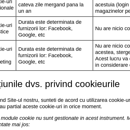
ie-uri
cateva zile mergand pana la
acestuia (login
ionale
un an
magazinelor p
Durata este determinata de
ie-uri
furnizorii lor: Facebook,
Nu are nicio con
stice
Google, etc
Nu are nicio co
ie-uri
Durata este determinata de
acestea, sterge
furnizorii lor: Facebook,
Acest lucru va 
eting
Google, etc
in considerare 
iunile dvs. privind cookieurile
and Site-ul nostru, sunteti de acord cu utilizarea cookie-u
sau partial aceste cookie-uri in orice moment.
module cookie nu sunt gestionate in acest instrument. M
tate mai jos: