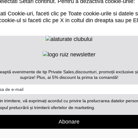
electati
Setari continut
. Pentru a dezactiva cookie-urile:
tati
Cookie-uri
, faceti clic pe
Toate cookie-urile si datele s
cookie-ul si faceti clic pe X in coltul din dreapta sau pe
El
eaptă evenimente de tip Private Sales,discounturi, promoții exclusive ș
suprize!
Plus, ai 5% discount la prima ta comandă!
in trimitere, vă exprimați acordul cu privire la prelucrarea datelor perso
opul prelucrării și trimiterii ofertelor de marketing.
Abonare