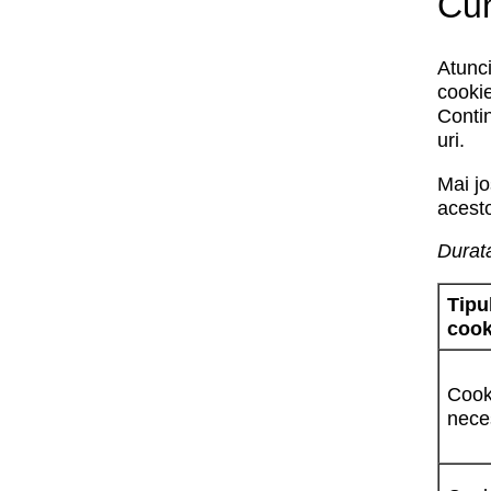
Cum
Atunci
cookie
Contin
uri.
Mai jo
acest
Durata
Tipu
cook
Cook
nece