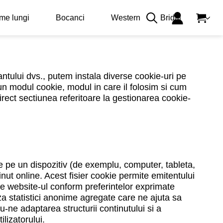
me lungi
Bocanci
Western
Bridal
Search
for:
ntului dvs., putem instala diverse cookie-uri pe
 un modul cookie, modul in care il folosim si cum
irect sectiunea referitoare la gestionarea cookie-
de pe un dispozitiv (de exemplu, computer, tableta,
inut online. Acest fisier cookie permite emitentului
iseze website-ul conform preferintelor exprimate
aza statistici anonime agregate care ne ajuta sa
-ne adaptarea structurii continutului si a
lizatorului.