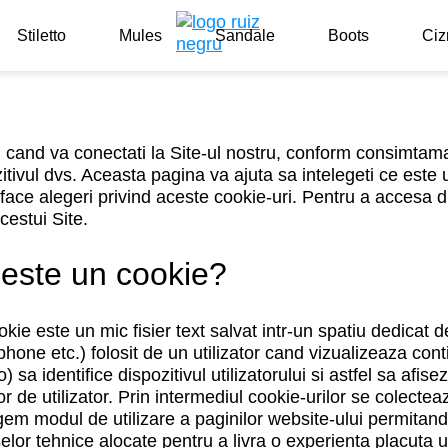
Stiletto
Mules
Sandale
Boots
Ciz
 cand va conectati la Site-ul nostru, conform consimtama
itivul dvs. Aceasta pagina va ajuta sa intelegeti ce este
 face alegeri privind aceste cookie-uri. Pentru a accesa d
acestui Site.
este un cookie?
kie este un mic fisier text salvat intr-un spatiu dedicat 
hone etc.) folosit de un utilizator cand vizualizeaza cont
ro) sa identifice dispozitivul utilizatorului si astfel sa af
or de utilizator. Prin intermediul cookie-urilor se colecte
gem modul de utilizare a paginilor website-ului permitandu
elor tehnice alocate pentru a livra o experienta placuta uti