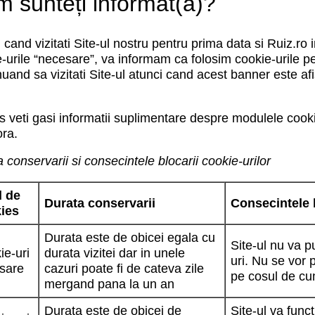
 sunteți informat(ă)?
 cand vizitati Site-ul nostru pentru prima data si Ruiz.ro
-urile “necesare”, va informam ca folosim cookie-urile pe
uand sa vizitati Site-ul atunci cand acest banner este afi
s veti gasi informatii suplimentare despre modulele cooki
ora.
 conservarii si consecintele blocarii cookie-urilor
l de
Durata conservarii
Consecintele 
ies
Durata este de obicei egala cu
Site-ul nu va 
ie-uri
durata vizitei dar in unele
uri. Nu se vor 
sare
cazuri poate fi de cateva zile
pe cosul de cu
mergand pana la un an
Durata este de obicei de
Site-ul va func