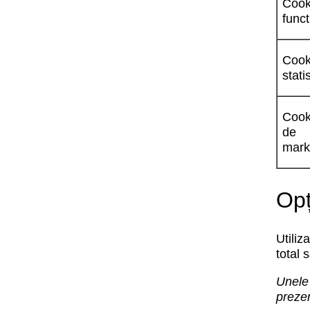
Cook
funct
Cook
stati
Cook
de
mark
Opț
Utiliz
total 
Unele 
prezen