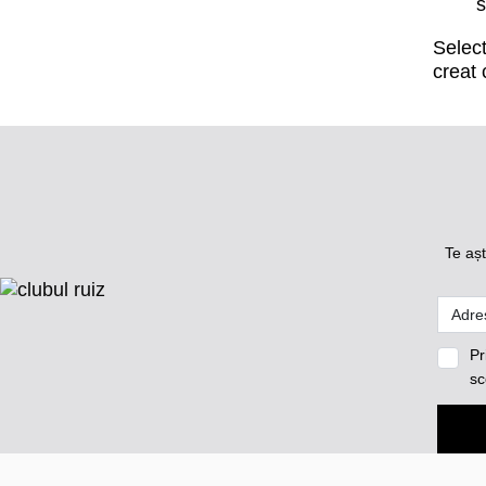
s
Selec
creat 
Te așt
Pr
sc