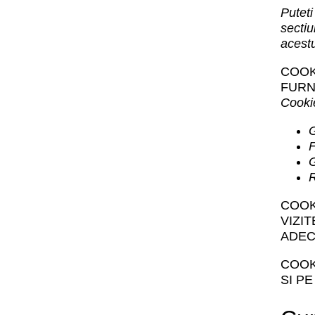
Puteti
sectiu
acestu
COOK
FURN
Cookie
G
F
G
R
COOK
VIZI
ADEC
COOK
SI P