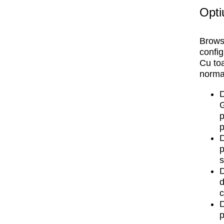
Opti
Browse
config
Cu toa
normal
D
G
p
D
s
D
d
c
D
p