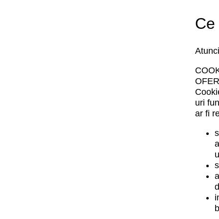
Ce 
Atunci
COOK
OFER
Cookie
uri fu
ar fi 
s
a
u
s
a
d
i
b