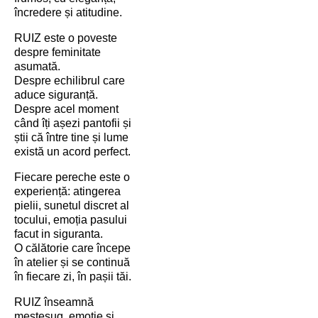
încredere și atitudine.
RUIZ este o poveste
despre feminitate
asumată.
Despre echilibrul care
aduce siguranță.
Despre acel moment
când îți așezi pantofii și
știi că între tine și lume
există un acord perfect.
Fiecare pereche este o
experiență: atingerea
pielii, sunetul discret al
tocului, emoția pasului
facut in siguranta.
O călătorie care începe
în atelier și se continuă
în fiecare zi, în pașii tăi.
RUIZ înseamnă
meșteșug, emoție si