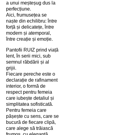
a unui meșteșug dus la
perfecțiune.
Aici, frumusețea se
naște din echilibru: între
forță și delicatețe, între
modern și atemporal,
între creație și emoție.
Pantofii RUIZ prind viață
lent, în serii mici, sub
semnul răbdării și al
grijii.
Fiecare pereche este o
declarație de rafinament
interior, o formă de
respect pentru femeia
care iubește detaliul și
simplitatea sofisticată.
Pentru femeia care
pășește cu sens, care se
bucură de fiecare clipă,
care alege să trăiască
frumos, cu eleganță,