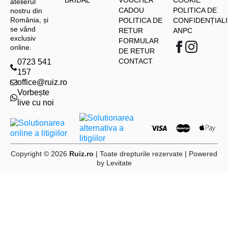
BRIDAL
VOUCHER
COOKIE
atelierul
CADOU
POLITICA DE
nostru din
România, și
POLITICA DE
CONFIDENȚIALI
se vând
RETUR
ANPC
exclusiv
FORMULAR
online.
DE RETUR
CONTACT
0723 541
157
office@ruiz.ro
Vorbește
live cu noi
Copyright © 2026
Ruiz.ro
| Toate drepturile rezervate | Powered
by
Levitate