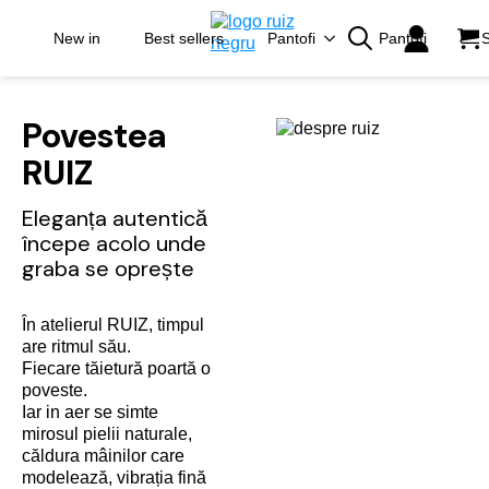
New in
Best sellers
Pantofi
Pantofi
S
Search
for:
Povestea
RUIZ
Eleganța autentică
începe acolo unde
graba se oprește
În atelierul RUIZ, timpul
are ritmul său.
Fiecare tăietură poartă o
poveste.
Iar in aer se simte
mirosul pielii naturale,
căldura mâinilor care
modelează, vibrația fină