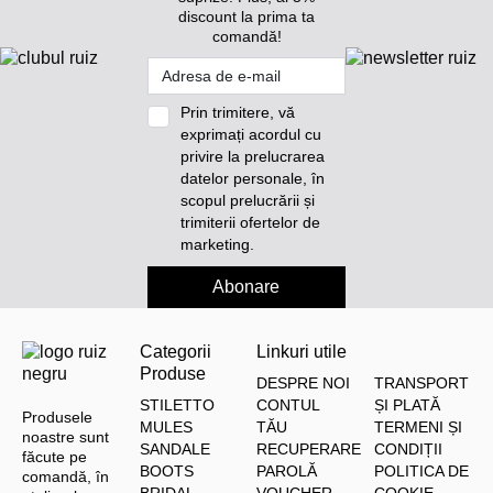
discount la prima ta
comandă!
Prin trimitere, vă
exprimați acordul cu
privire la prelucrarea
datelor personale, în
scopul prelucrării și
trimiterii ofertelor de
marketing.
Abonare
Categorii
Linkuri utile
Produse
DESPRE NOI
TRANSPORT
STILETTO
CONTUL
ȘI PLATĂ
Produsele
MULES
TĂU
TERMENI ȘI
noastre sunt
SANDALE
RECUPERARE
CONDIȚII
făcute pe
BOOTS
PAROLĂ
POLITICA DE
comandă, în