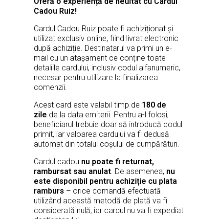
Oferă o experiență de neuitat cu Cardul
Cadou Ruiz!
Cardul Cadou Ruiz poate fi achiziționat și
utilizat exclusiv online, fiind livrat electronic
după achiziție. Destinatarul va primi un e-
mail cu un atașament ce conține toate
detaliile cardului, inclusiv codul alfanumeric,
necesar pentru utilizare la finalizarea
comenzii.
Acest card este valabil timp de
180 de
zile
de la data emiterii. Pentru a-l folosi,
beneficiarul trebuie doar să introducă codul
primit, iar valoarea cardului va fi dedusă
automat din totalul coșului de cumpărături.
Cardul cadou
nu poate fi returnat,
rambursat sau anulat
. De asemenea,
nu
este disponibil pentru achiziție cu plata
ramburs
– orice comandă efectuată
utilizând această metodă de plată va fi
considerată nulă, iar cardul nu va fi expediat