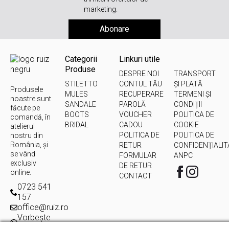
marketing.
Abonare
Categorii
Linkuri utile
Produse
DESPRE NOI
TRANSPORT
STILETTO
CONTUL TĂU
ȘI PLATĂ
Produsele
MULES
RECUPERARE
TERMENI ȘI
noastre sunt
SANDALE
PAROLĂ
CONDIȚII
făcute pe
BOOTS
VOUCHER
POLITICA DE
comandă, în
BRIDAL
CADOU
COOKIE
atelierul
POLITICA DE
POLITICA DE
nostru din
România, și
RETUR
CONFIDENȚIALIT
se vând
FORMULAR
ANPC
exclusiv
DE RETUR
online.
CONTACT
0723 541
157
office@ruiz.ro
Vorbește
live cu noi