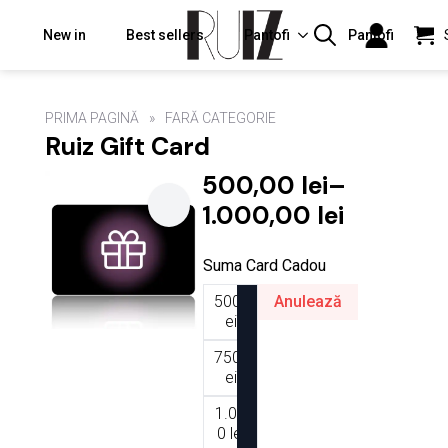
New in
Best sellers
Pantofi
Pantofi
Search
for:
PRIMA PAGINĂ
FARĂ CATEGORIE
Ruiz Gift Card
500,00
lei
–
Interval
1.000,00
lei
de
Suma Card Cadou
prețuri:
500,00 lei
500 l
Anulează
ei
până
la
750 l
ei
1.000,00 lei
1.00
0 lei