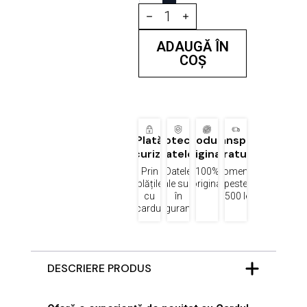
Cantitate
Ruiz
Gift
Card
ADAUGĂ ÎN
COȘ
Plată
Protecția
Produse
Transport
securizată
datelor
originale
gratuit
Prin
Datele
100%
Comenzi
plățile
tale sunt
original
peste
cu
în
1500 lei
cardul
siguranță
DESCRIERE PRODUS