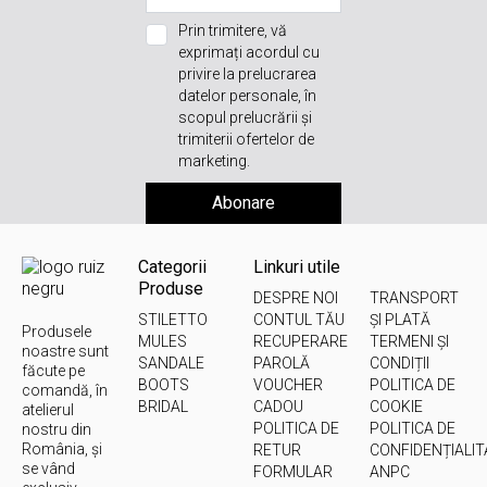
Prin trimitere, vă
exprimați acordul cu
privire la prelucrarea
datelor personale, în
scopul prelucrării și
trimiterii ofertelor de
marketing.
Abonare
Categorii
Linkuri utile
Produse
DESPRE NOI
TRANSPORT
STILETTO
CONTUL TĂU
ȘI PLATĂ
Produsele
MULES
RECUPERARE
TERMENI ȘI
noastre sunt
SANDALE
PAROLĂ
CONDIȚII
făcute pe
BOOTS
VOUCHER
POLITICA DE
comandă, în
BRIDAL
CADOU
COOKIE
atelierul
POLITICA DE
POLITICA DE
nostru din
România, și
RETUR
CONFIDENȚIALIT
se vând
FORMULAR
ANPC