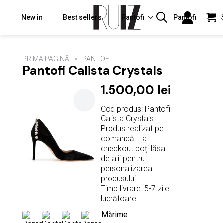
New in
Best sellers
Pantofi
Pantofi
Search
for:
PRIMA PAGINĂ
PANTOFI
Pantofi Calista Crystals
1.500,00
lei
Cod produs: Pantofi
Calista Crystals
Produs realizat pe
comandă. La
checkout poți lăsa
detalii pentru
personalizarea
produsului
Timp livrare: 5-7 zile
lucrătoare
Mărime