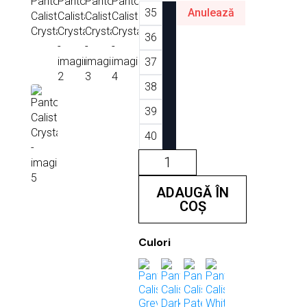
35
Anulează
36
37
38
39
40
Cantitate
Pantofi
Calista
Crystals
ADAUGĂ ÎN
COȘ
Culori