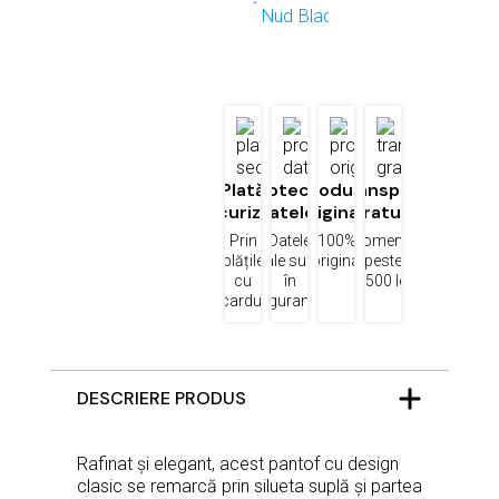
Plată
Protecția
Produse
Transport
securizată
datelor
originale
gratuit
Prin
Datele
100%
Comenzi
plățile
tale sunt
original
peste
cu
în
1500 lei
cardul
siguranță
DESCRIERE PRODUS
Rafinat și elegant, acest pantof cu design
clasic se remarcă prin silueta suplă și partea