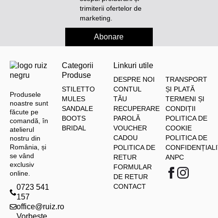
trimiterii ofertelor de
marketing.
Abonare
Categorii
Linkuri utile
Produse
DESPRE NOI
TRANSPORT
STILETTO
CONTUL
ȘI PLATĂ
Produsele
MULES
TĂU
TERMENI ȘI
noastre sunt
SANDALE
RECUPERARE
CONDIȚII
făcute pe
BOOTS
PAROLĂ
POLITICA DE
comandă, în
BRIDAL
VOUCHER
COOKIE
atelierul
CADOU
POLITICA DE
nostru din
România, și
POLITICA DE
CONFIDENȚIALI
se vând
RETUR
ANPC
exclusiv
FORMULAR
online.
DE RETUR
CONTACT
0723 541
157
office@ruiz.ro
Vorbește