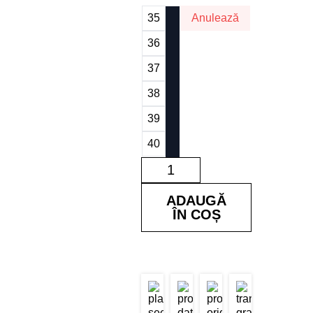
35
Anulează
36
37
38
39
40
Cantitate
Pantofi
Katie
Black
ADAUGĂ
ÎN COȘ