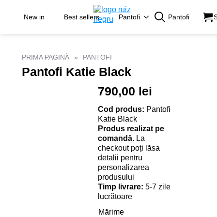
New in
Best sellers
Pantofi
Pantofi
S
Search
for:
PRIMA PAGINĂ
PANTOFI
Pantofi Katie Black
790,00
lei
Cod produs:
Pantofi
Katie Black
Produs realizat pe
comandă.
La
checkout poți lăsa
detalii pentru
personalizarea
produsului
Timp livrare:
5-7 zile
lucrătoare
Mărime