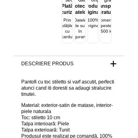
Plată
Protecția
Produse
Transport
securizată
datelor
originale
gratuit
Prin
Datele
100%
Comenzi
plățile
tale sunt
original
peste
cu
în
1500 lei
cardul
siguranță
DESCRIERE PRODUS
Pantofi cu toc stiletto si varf ascutit, perfecti
atunci cand iti doresti sa adaugi stralucire
tinutei.
Material: exterior-satin de matase, interior-
piele naturala
Toc: stiletto 10 cm
Talpa interioară: Piele
Talpa exterioară: Tunit
Produsul este realizat pe comandă, 100%