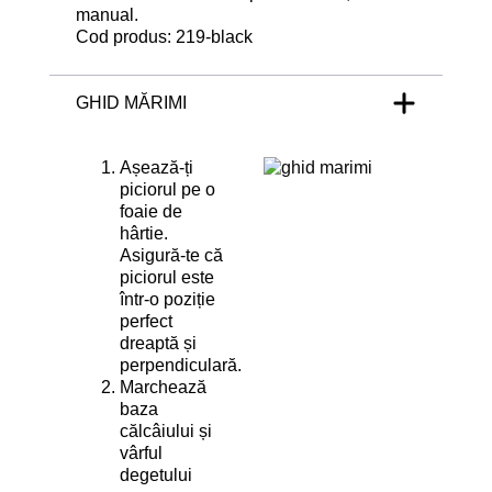
manual.
Cod produs:
219-black
GHID MĂRIMI
Așează-ți
piciorul pe o
foaie de
hârtie.
Asigură-te că
piciorul este
într-o poziție
perfect
dreaptă și
perpendiculară.
Marchează
baza
călcâiului și
vârful
degetului