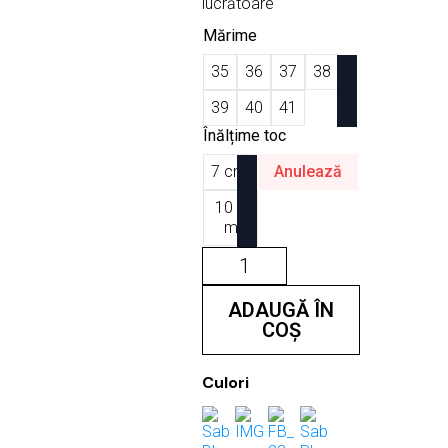
lucrătoare
Mărime
35
36
37
38
39
40
41
Înălțime toc
7 cm
Anulează
10 c
m
Cantitate
Saboti
Plexi
Nude
ADAUGĂ ÎN
Semi
COȘ
Transparent
Culori