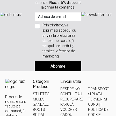
suprize!
Plus, ai 5% discount
la prima ta comandă!
Prin trimitere, vă
exprimați acordul cu
privire la prelucrarea
datelor personale, în
scopul prelucrării și
trimiterii ofertelor de
marketing.
Abonare
Categorii
Linkuri utile
Produse
DESPRE NOI
TRANSPORT
STILETTO
CONTUL TĂU
ȘI PLATĂ
Produsele
MULES
RECUPERARE
TERMENI ȘI
noastre sunt
SANDALE
PAROLĂ
CONDIȚII
făcute pe
BOOTS
VOUCHER
POLITICA DE
comandă, în
BRIDAL
CADOU
COOKIE
atelierul