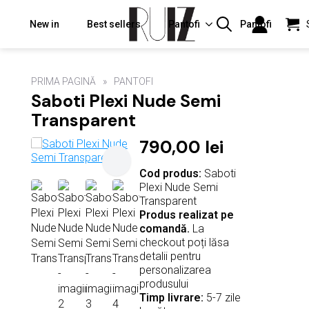
New in
Best sellers
Pantofi
Pantofi
Search
for:
PRIMA PAGINĂ
PANTOFI
Saboti Plexi Nude Semi
Transparent
790,00
lei
Cod produs:
Saboti
Plexi Nude Semi
Transparent
Produs realizat pe
comandă.
La
checkout poți lăsa
detalii pentru
personalizarea
produsului
Timp livrare:
5-7 zile