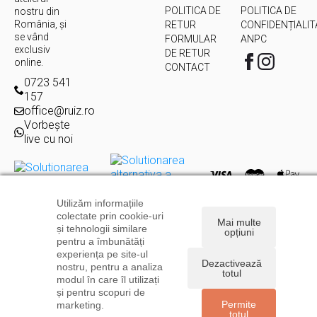
POLITICA DE
POLITICA DE
nostru din
România, și
RETUR
CONFIDENȚIALIT
se vând
FORMULAR
ANPC
exclusiv
DE RETUR
online.
CONTACT
0723 541
157
office@ruiz.ro
Vorbește
live cu noi
Utilizăm informațiile
Copyright © 2026
Ruiz.ro
| Toate drepturile rezervate | Powered
colectate prin cookie-uri
Mai multe
by
Levitate
și tehnologii similare
opțiuni
pentru a îmbunătăți
experiența pe site-ul
Dezactivează
nostru, pentru a analiza
totul
modul în care îl utilizați
și pentru scopuri de
Permite
marketing.
totul