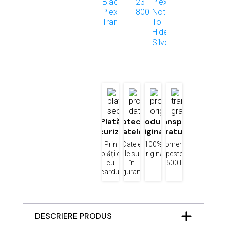
Plată
Protecția
Produse
Transport
securizată
datelor
originale
gratuit
Prin
Datele
100%
Comenzi
plățile
tale sunt
original
peste
cu
în
1500 lei
cardul
siguranță
DESCRIERE PRODUS