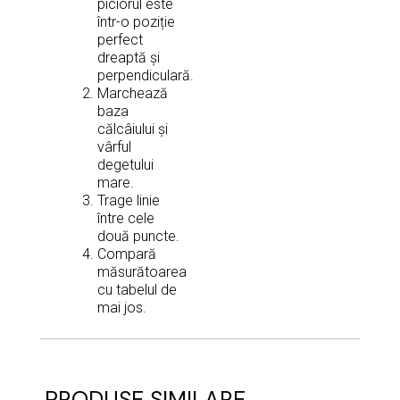
piciorul este
într-o poziție
perfect
dreaptă și
perpendiculară.
Marchează
baza
călcâiului și
vârful
degetului
mare.
Trage linie
între cele
două puncte.
Compară
măsurătoarea
cu tabelul de
mai jos.
PRODUSE SIMILARE