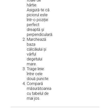
foaie de
hârtie.
Asigură-te că
piciorul este
într-o poziție
perfect
dreaptă și
perpendiculară.
Marchează
baza
călcâiului și
vârful
degetului
mare.
Trage linie
între cele
două puncte.
Compară
măsurătoarea
cu tabelul de
mai jos.