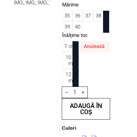
Mărime
35
36
37
38
39
40
Înălțime toc
7 cm
Anulează
10 c
m
12 c
m
Cantitate
Saboti
Plexi
Nothing
ADAUGĂ ÎN
To
COȘ
Hide
Gold
Culori