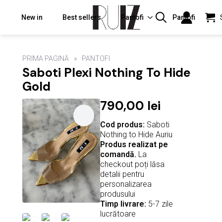
New in
Best sellers
Pantofi
Pantofi
Search
for:
PRIMA PAGINĂ
PANTOFI
Saboti Plexi Nothing To Hide
Gold
790,00
lei
Cod produs:
Saboti
Nothing to Hide Auriu
Produs realizat pe
comandă.
La
checkout poți lăsa
detalii pentru
personalizarea
produsului
Timp livrare:
5-7 zile
lucrătoare