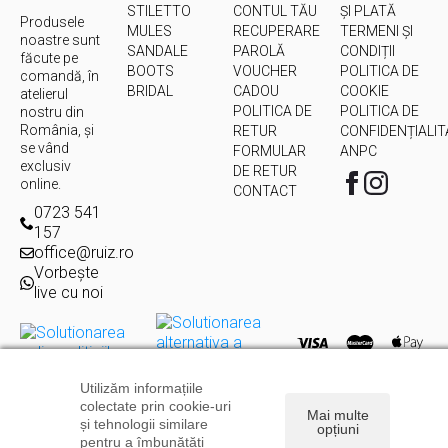
STILETTO
CONTUL TĂU
ȘI PLATĂ
Produsele
MULES
RECUPERARE
TERMENI ȘI
noastre sunt
SANDALE
PAROLĂ
CONDIȚII
făcute pe
BOOTS
VOUCHER
POLITICA DE
comandă, în
BRIDAL
CADOU
COOKIE
atelierul
POLITICA DE
POLITICA DE
nostru din
România, și
RETUR
CONFIDENȚIALIT
se vând
FORMULAR
ANPC
exclusiv
DE RETUR
online.
CONTACT
0723 541
157
office@ruiz.ro
Vorbește
live cu noi
Utilizăm informațiile
Copyright © 2026
Ruiz.ro
| Toate drepturile rezervate | Powered
colectate prin cookie-uri
by
Levitate
Mai multe
și tehnologii similare
opțiuni
pentru a îmbunătăți