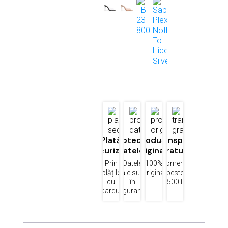
Plată
Protecția
Produse
Transport
securizată
datelor
originale
gratuit
Prin
Datele
100%
Comenzi
plățile
tale sunt
original
peste
cu
în
1500 lei
cardul
siguranță