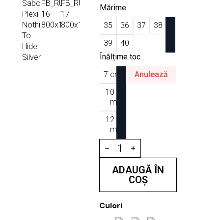
Mărime
35
36
37
38
39
40
Înălțime toc
7 cm
Anulează
10 c
m
12 c
m
Cantitate
Saboti
Plexi
Nothing
ADAUGĂ ÎN
To
COȘ
Hide
Silver
Culori