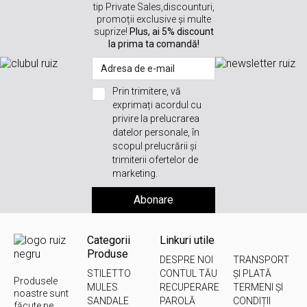
tip Private Sales,discounturi,
promoții exclusive și multe
suprize!
Plus, ai 5% discount
la prima ta comandă!
Prin trimitere, vă
exprimați acordul cu
privire la prelucrarea
datelor personale, în
scopul prelucrării și
trimiterii ofertelor de
marketing.
Abonare
Categorii
Linkuri utile
Produse
DESPRE NOI
TRANSPORT
STILETTO
CONTUL TĂU
ȘI PLATĂ
Produsele
MULES
RECUPERARE
TERMENI ȘI
noastre sunt
SANDALE
PAROLĂ
CONDIȚII
făcute pe