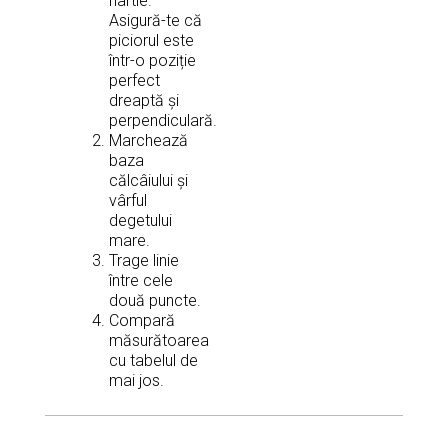
hârtie.
Asigură-te că
piciorul este
într-o poziție
perfect
dreaptă și
perpendiculară.
Marchează
baza
călcâiului și
vârful
degetului
mare.
Trage linie
între cele
două puncte.
Compară
măsurătoarea
cu tabelul de
mai jos.