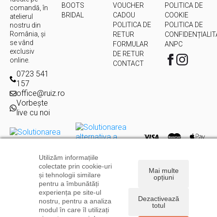
BOOTS
VOUCHER
POLITICA DE
comandă, în
BRIDAL
CADOU
COOKIE
atelierul
POLITICA DE
POLITICA DE
nostru din
România, și
RETUR
CONFIDENȚIALIT
se vând
FORMULAR
ANPC
exclusiv
DE RETUR
online.
CONTACT
0723 541
157
office@ruiz.ro
Vorbește
live cu noi
Utilizăm informațiile
Copyright © 2026
Ruiz.ro
| Toate drepturile rezervate | Powered
colectate prin cookie-uri
by
Levitate
Mai multe
și tehnologii similare
opțiuni
pentru a îmbunătăți
experiența pe site-ul
Dezactivează
nostru, pentru a analiza
totul
modul în care îl utilizați