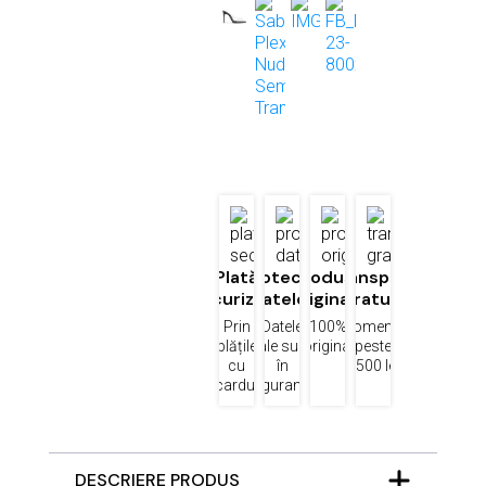
Plată
Protecția
Produse
Transport
securizată
datelor
originale
gratuit
Prin
Datele
100%
Comenzi
plățile
tale sunt
original
peste
cu
în
1500 lei
cardul
siguranță
DESCRIERE PRODUS