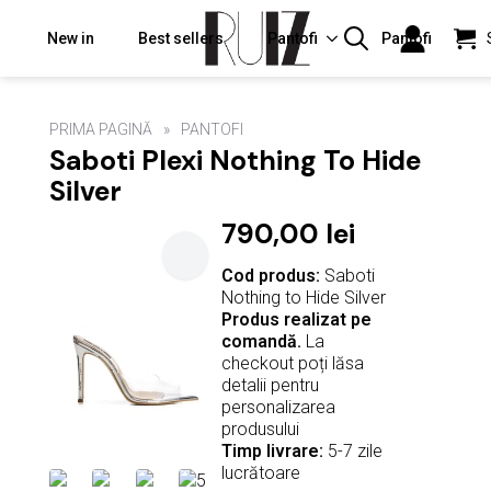
New in
Best sellers
Pantofi
Pantofi
Search
for:
PRIMA PAGINĂ
PANTOFI
Saboti Plexi Nothing To Hide
Silver
790,00
lei
Cod produs:
Saboti
Nothing to Hide Silver
Produs realizat pe
comandă.
La
checkout poți lăsa
detalii pentru
personalizarea
produsului
Timp livrare:
5-7 zile
lucrătoare