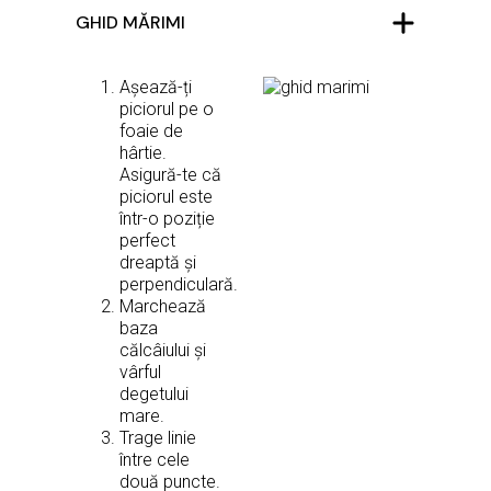
GHID MĂRIMI
Așează-ți
piciorul pe o
foaie de
hârtie.
Asigură-te că
piciorul este
într-o poziție
perfect
dreaptă și
perpendiculară.
Marchează
baza
călcâiului și
vârful
degetului
mare.
Trage linie
între cele
două puncte.