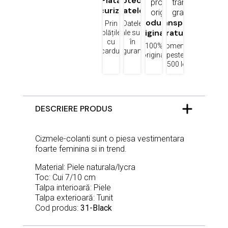
Plată
Protecția
securizată
datelor
Produse
Transport
Prin
Datele
originale
gratuit
plățile
tale sunt
cu
în
100%
Comenzi
cardul
siguranță
original
peste
1500 lei
DESCRIERE PRODUS
Cizmele-colanti sunt o piesa vestimentara
foarte feminina si in trend.
Material: Piele naturala/lycra
Toc: Cui 7/10 cm
Talpa interioară: Piele
Talpa exterioară: Tunit
Cod produs:
31-Black