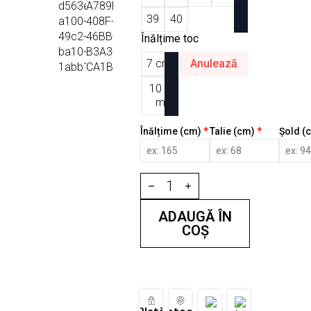
39
40
Înălțime toc
7 cm
Anulează
10 c
m
Înălțime (cm)
*
Talie (cm)
*
Șold (
Cantitate
Cizme
Colanți
Vârf
ADAUGĂ ÎN
Normal
COȘ
Black