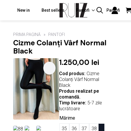
New in
Best sellers
Pantofi
Pantofi
Search
for:
PRIMA PAGINĂ
PANTOFI
Cizme Colanți Vârf Normal
Black
1.250,00
lei
Cod produs:
Cizme
Colanți Vârf Normal
Black
Produs realizat pe
comandă.
Timp livrare:
5-7 zile
lucrătoare
Mărime
35
36
37
38