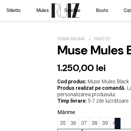
Stiletto
Mules
Sandale
Boots
Ciz
PRIMA PAGINĂ
PANTOFI
Muse Mules 
1.250,00
lei
Cod produs:
Muse Mules Black
Produs realizat pe comandă.
La
personalizarea produsului
Timp livrare:
5-7 zile lucrătoare
Mărime
35
36
37
38
39
40