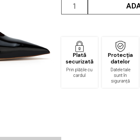
Cantitate
ADA
Muse
Mules
Black
Plată
Protecția
securizată
datelor
Prin plățile cu
Datele tale
cardul
sunt în
siguranță