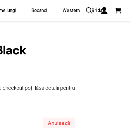
me lungi
Bocanci
Western
Bridal
Search
for:
Black
 checkout poți lăsa detalii pentru
Anulează