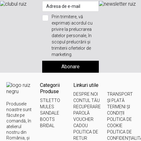
Prin trimitere, vă
exprimați acordul cu
privire la prelucrarea
datelor personale, în
scopul prelucrării și
trimiterii ofertelor de
marketing.
Abonare
Categorii
Linkuri utile
Produse
DESPRE NOI
TRANSPORT
STILETTO
CONTUL TĂU
ȘI PLATĂ
Produsele
MULES
RECUPERARE
TERMENI ȘI
noastre sunt
SANDALE
PAROLĂ
CONDIȚII
făcute pe
BOOTS
VOUCHER
POLITICA DE
comandă, în
BRIDAL
CADOU
COOKIE
atelierul
POLITICA DE
POLITICA DE
nostru din
România, și
RETUR
CONFIDENȚIALIT