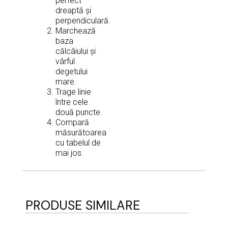
perfect
dreaptă și
perpendiculară.
Marchează
baza
călcâiului și
vârful
degetului
mare.
Trage linie
între cele
două puncte.
Compară
măsurătoarea
cu tabelul de
mai jos.
PRODUSE SIMILARE