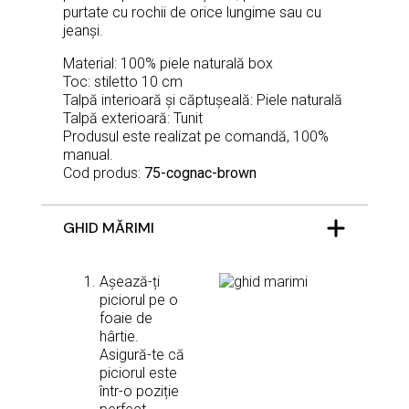
purtate cu rochii de orice lungime sau cu
jeanși.
Material: 100% piele naturală box
Toc: stiletto 10 cm
Talpă interioară și căptușeală: Piele naturală
Talpă exterioară: Tunit
Produsul este realizat pe comandă, 100%
manual.
Cod produs:
75-cognac-brown
GHID MĂRIMI
Așează-ți
piciorul pe o
foaie de
hârtie.
Asigură-te că
piciorul este
într-o poziție