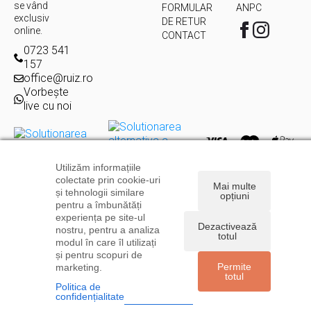
se vând
FORMULAR
ANPC
exclusiv
DE RETUR
online.
CONTACT
0723 541
157
office@ruiz.ro
Vorbește
live cu noi
Utilizăm informațiile
Copyright © 2026
Ruiz.ro
| Toate drepturile rezervate | Powered
colectate prin cookie-uri
Mai multe
by
Levitate
și tehnologii similare
opțiuni
pentru a îmbunătăți
experiența pe site-ul
Dezactivează
nostru, pentru a analiza
totul
modul în care îl utilizați
și pentru scopuri de
Permite
marketing.
totul
Politica de
confidențialitate