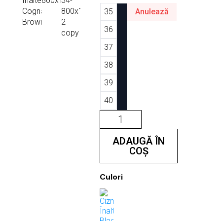
35
Anulează
36
37
38
39
40
Cantitate
Cizme
Înalte
Cognac
ADAUGĂ ÎN
Brown
COȘ
Culori