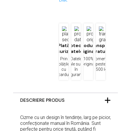
Plată
Protecția
Produse
Transport
securizată
datelor
originale
gratuit
Prin
Datele
100%
Comenzi
plățile
tale sunt
original
peste
cu
în
1500 lei
cardul
siguranță
DESCRIERE PRODUS
Cizme cu un design în tendințe, larg pe picior,
confecționate manual în România. Sunt
perfecte pentru orice ținută, putând fi