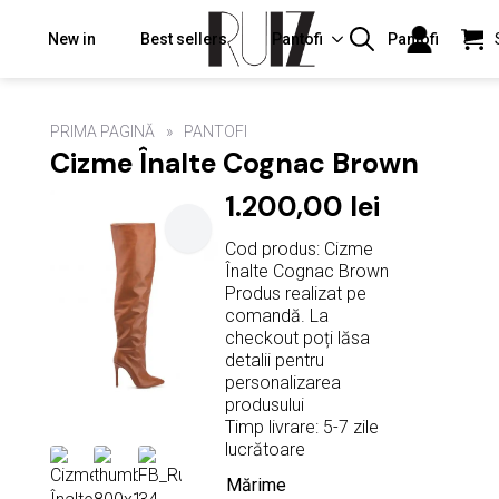
New in
Best sellers
Pantofi
Pantofi
Search
for:
PRIMA PAGINĂ
PANTOFI
Cizme Înalte Cognac Brown
1.200,00
lei
Cod produs: Cizme
Înalte Cognac Brown
Produs realizat pe
comandă. La
checkout poți lăsa
detalii pentru
personalizarea
produsului
Timp livrare: 5-7 zile
lucrătoare
Mărime