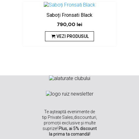
Sa
NOU
Saboți Fronsati Black
790,00
lei
VEZI PRODUSUL
Te așteaptă evenimente de
tip Private Sales,discounturi,
promoții exclusive și multe
suprize!
Plus, ai 5% discount
la prima ta comandă!